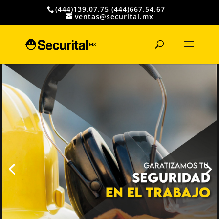
(444)139.07.75 (444)667.54.67
ventas@securital.mx
Búsqueda
de
productos