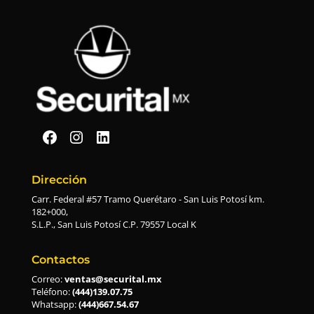
Securital en Facebook
Securital en Instagram
Securital en Linkedin
Dirección
Carr. Federal #57 Tramo Querétaro - San Luis Potosí km.
182+000,
S.L.P., San Luis Potosí C.P. 79557 Local K
Contactos
Correo:
ventas@securital.mx
Teléfono:
(444)139.07.75
Whatsapp:
(444)667.54.67