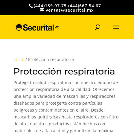
(444)139.07.75 (444)667.54.67
ventas@securital.mx
Búsqueda
de
productos
Inicio
/ Protección respiratoria
Protección respiratoria
Protege tu salud respiratoria con nuestro equipo de
protección respiratoria de alta calidad. Ofrecemos
una amplia variedad de mascarillas y respiradores,
diseñados para protegerte contra partículas
peligrosas y contaminantes en el aire. Desde
mascarillas quirúrgicas hasta respiradores con filtro
de aire, nuestros productos están hechos con
materiales de alta calidad y garantizan la máxima