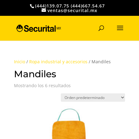
(444)139.07.75 (444)667.54.67
ventas@securital.mx
Búsqueda
de
productos
Inicio
/
Ropa industrial y accesorios
/ Mandiles
Mandiles
Mostrando los 6 resultados