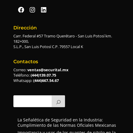
Securital en Facebook
Securital en Instagram
Securital en Linkedin
Dirección
Carr. Federal #57 Tramo Querétaro - San Luis Potosí km.
182+000,
S.L.P., San Luis Potosí C.P. 79557 Local K
Contactos
Correo:
ventas@securital.mx
Teléfono:
(444)139.07.75
Whatsapp:
(444)667.54.67
La Señalética de Seguridad en la Industria:
Cumplimiento de las Normas Oficiales Mexicanas
Importancia y usos de los guantes de nitrilo en la