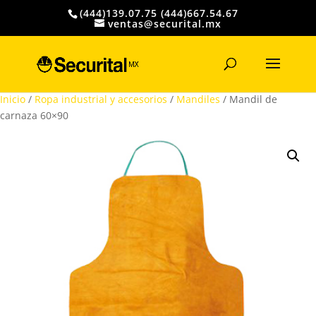
(444)139.07.75 (444)667.54.67
ventas@securital.mx
Búsqueda
de
productos
Inicio
/
Ropa industrial y accesorios
/
Mandiles
/ Mandil de
carnaza 60×90