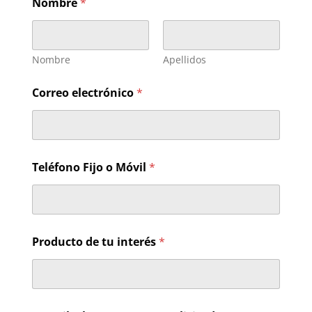
Nombre
*
*
T
e
l
é
Nombre
Apellidos
f
o
Correo electrónico
*
n
o
Teléfono Fijo o Móvil
*
Producto de tu interés
*