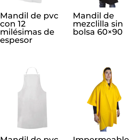
Mandil de pvc
Mandil de
con 12
mezclilla sin
milésimas de
bolsa 60×90
espesor
Mandil de pvc
Impermeable