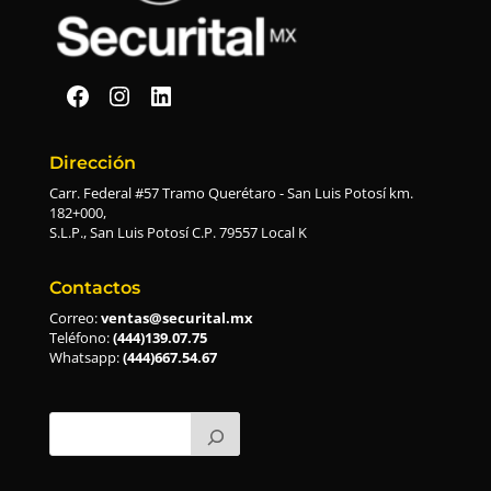
Securital en Facebook
Securital en Instagram
Securital en Linkedin
Dirección
Carr. Federal #57 Tramo Querétaro - San Luis Potosí km.
182+000,
S.L.P., San Luis Potosí C.P. 79557 Local K
Contactos
Correo:
ventas@securital.mx
Teléfono:
(444)139.07.75
Whatsapp:
(444)667.54.67