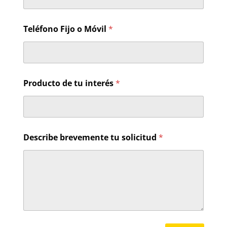
Teléfono Fijo o Móvil
*
t
Producto de tu interés
*
u
C
o
r
r
e
Describe brevemente tu solicitud
*
o