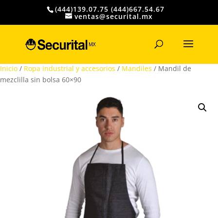
(444)139.07.75 (444)667.54.67
ventas@securital.mx
Búsqueda
de
productos
Inicio
/
Ropa industrial y accesorios
/
Mandiles
/ Mandil de
mezclilla sin bolsa 60×90