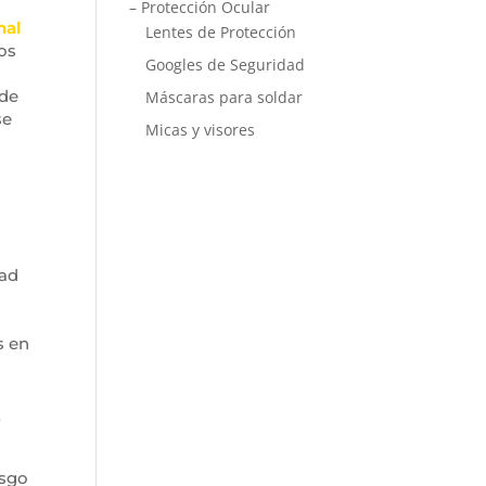
– Protección Ocular
nal
Lentes de Protección
os
Googles de Seguridad
 de
Máscaras para soldar
se
Micas y visores
dad
s en
s
esgo