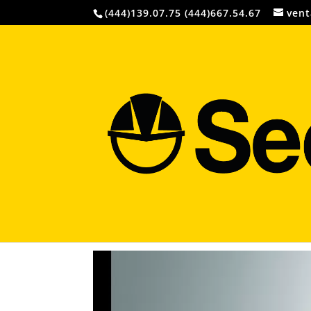
(444)139.07.75 (444)667.54.67
vent
Protección Comple
Partículas y Vap
de Seguridad Per
por
webmaster
|
Ago 21, 2023
|
Sin categoría
|
0 Com