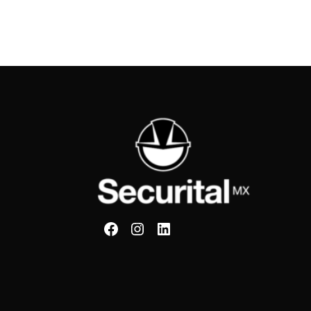
Securital en Facebook
Securital en Instagram
Securital en Linkedin