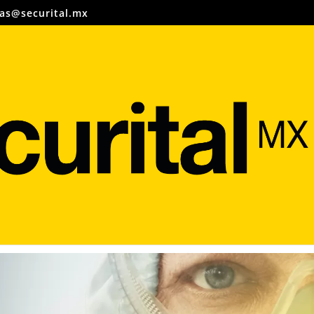
as@securital.mx
Búsqueda
de
productos
ta: Filtros contra
ores Orgánicos en Equipos
sonal
entarios