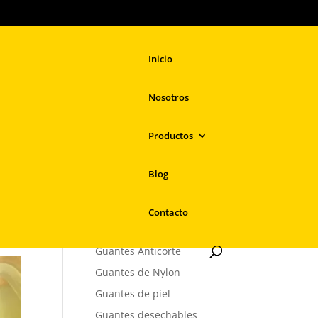
Inicio
Nosotros
Productos
Búsqueda
de
productos
Blog
Más Productos
Contacto
– Guantes de Seguridad
Guantes Anticorte
Guantes de Nylon
Guantes de piel
Guantes desechables