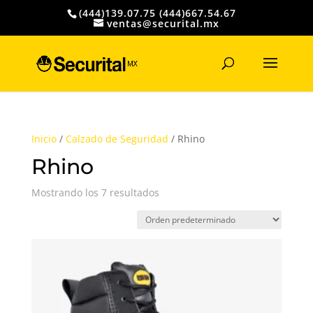
(444)139.07.75 (444)667.54.67
ventas@securital.mx
Búsqueda
de
productos
Inicio
/
Calzado de Seguridad
/ Rhino
Rhino
Mostrando los 7 resultados