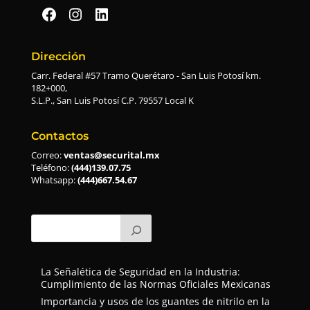
Securital en Facebook
Securital en Instagram
Securital en Linkedin
Dirección
Carr. Federal #57 Tramo Querétaro - San Luis Potosí km.
182+000,
S.L.P., San Luis Potosí C.P. 79557 Local K
Contactos
Correo:
ventas@securital.mx
Teléfono:
(444)139.07.75
Whatsapp:
(444)667.54.67
La Señalética de Seguridad en la Industria:
Cumplimiento de las Normas Oficiales Mexicanas
Importancia y usos de los guantes de nitrilo en la