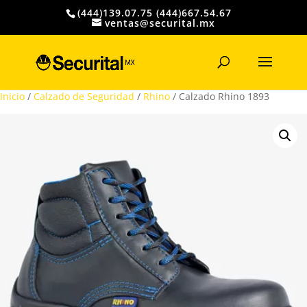
(444)139.07.75 (444)667.54.67
ventas@securital.mx
Búsqueda
de
productos
Inicio
/
Calzado de Seguridad
/
Rhino
/ Calzado Rhino 1893