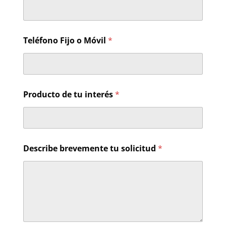
Teléfono Fijo o Móvil
*
Producto de tu interés
*
d
Describe brevemente tu solicitud
*
e
b
r
e
v
e
m
e