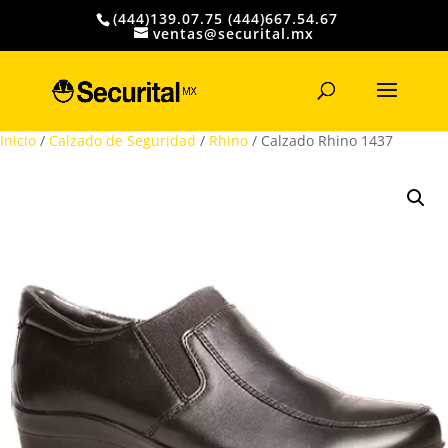
(444)139.07.75 (444)667.54.67
ventas@securital.mx
Búsqueda
de
productos
Inicio
/
Calzado de Seguridad
/
Rhino
/ Calzado Rhino 1437