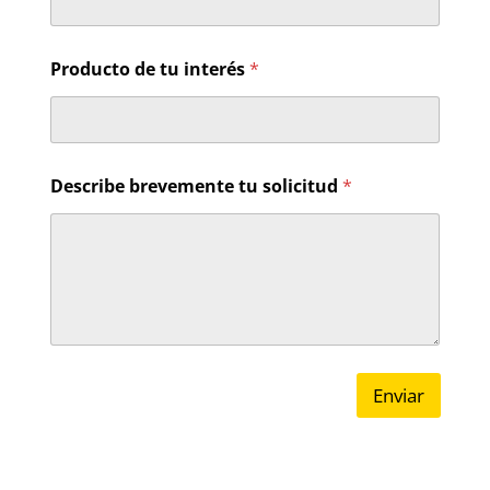
u
d
*
Producto de tu interés
*
Describe brevemente tu solicitud
*
Enviar