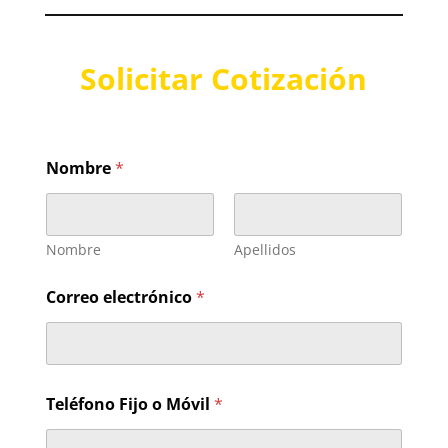
Solicitar Cotización
Nombre
*
Nombre
Apellidos
d
Correo electrónico
*
e
s
o
l
i
c
Teléfono Fijo o Móvil
*
i
t