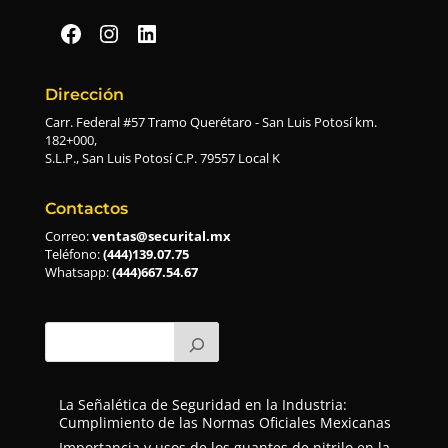
Securital en Facebook
Securital en Instagram
Securital en Linkedin
Dirección
Carr. Federal #57 Tramo Querétaro - San Luis Potosí km.
182+000,
S.L.P., San Luis Potosí C.P. 79557 Local K
Contactos
Correo:
ventas@securital.mx
Teléfono:
(444)139.07.75
Whatsapp:
(444)667.54.67
La Señalética de Seguridad en la Industria:
Cumplimiento de las Normas Oficiales Mexicanas
Importancia y usos de los guantes de nitrilo en la