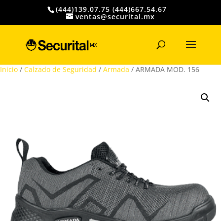
(444)139.07.75 (444)667.54.67
ventas@securital.mx
Búsqueda
de
productos
Inicio
/
Calzado de Seguridad
/
Armada
/ ARMADA MOD. 156