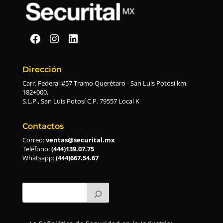
Securital en Facebook
Securital en Instagram
Securital en Linkedin
Dirección
Carr. Federal #57 Tramo Querétaro - San Luis Potosí km.
182+000,
S.L.P., San Luis Potosí C.P. 79557 Local K
Contactos
Correo:
ventas@securital.mx
Teléfono:
(444)139.07.75
Whatsapp:
(444)667.54.67