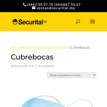
(444)139.07.75 (444)667.54.67
ventas@securital.mx
Búsqueda
de
productos
Inicio
/
Ropa industrial y accesorios
/ Cubrebocas
Cubrebocas
Mostrando los 2 resultados