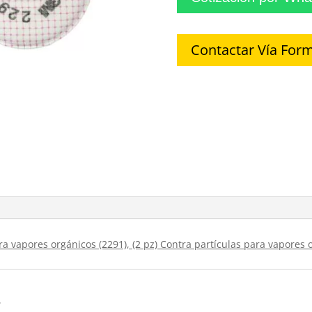
Contactar Vía Form
ra vapores orgánicos (2291), (2 pz) Contra partículas para vapores 
s