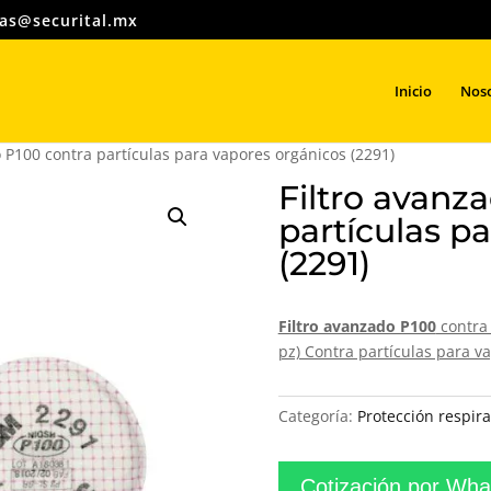
as@securital.mx
Búsqueda
de
productos
Inicio
Nos
o P100 contra partículas para vapores orgánicos (2291)
Filtro avanz
partículas p
(2291)
Filtro avanzado P100
contra 
pz) Contra partículas para v
Categoría:
Protección respira
Cotización por Wh