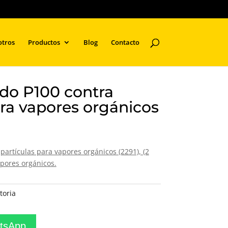
otros
Productos
Blog
Contacto
ado P100 contra
ara vapores orgánicos
partículas para vapores orgánicos (2291), (2
apores orgánicos.
toria
atsApp