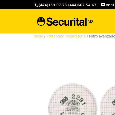
(444)139.07.75 (444)667.54.67
vent
Inicio
/
Protección respiratoria
/ Filtro avanzad