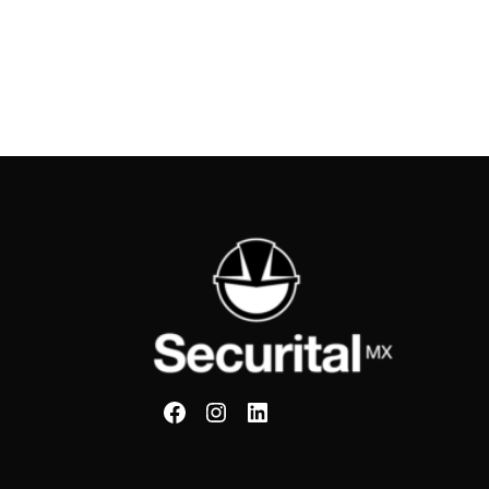
Securital en Facebook
Securital en Instagram
Securital en Linkedin