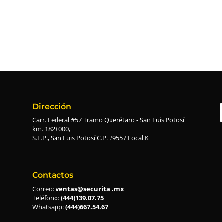
Dirección
Carr. Federal #57 Tramo Querétaro - San Luis Potosí
km. 182+000,
S.L.P., San Luis Potosí C.P. 79557 Local K
Contactos
Correo:
ventas@securital.mx
Teléfono:
(444)139.07.75
Whatsapp:
(444)667.54.67