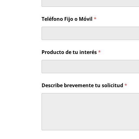
Teléfono Fijo o Móvil
*
D
Producto de tu interés
*
e
s
c
r
i
b
Describe brevemente tu solicitud
*
e
N
o
m
b
r
e
o