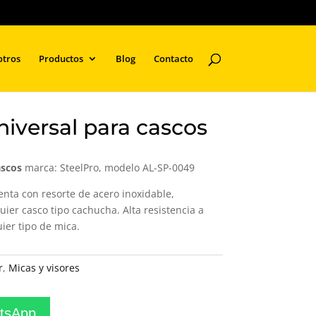
otros
Productos
Blog
Contacto
iversal para cascos
ascos
marca: SteelPro, modelo AL-SP-0049
enta con resorte de acero inoxidable,
uier casco tipo cachucha. Alta resistencia a
ier tipo de mica.
r
,
Micas y visores
atsApp