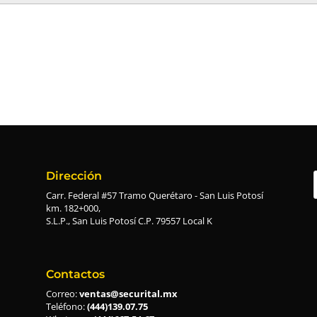
Dirección
Carr. Federal #57 Tramo Querétaro - San Luis Potosí
km. 182+000,
S.L.P., San Luis Potosí C.P. 79557 Local K
Contactos
Correo:
ventas@securital.mx
Teléfono:
(444)139.07.75