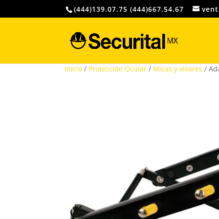
(444)139.07.75 (444)667.54.67
vent
Inicio
/
Protección Ocular
/
Micas y visores
/ Ad