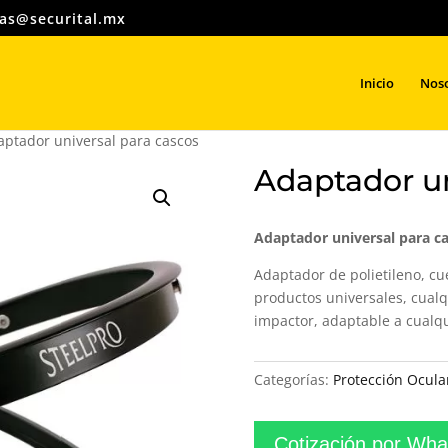
as@securital.mx
Búsqueda
de
productos
Inicio
Nos
aptador universal para cascos
Adaptador un
Adaptador universal para c
Adaptador de polietileno, cu
productos universales, cualq
impactor, adaptable a cualqu
Categorías:
Protección Ocula
Cotización por Wh