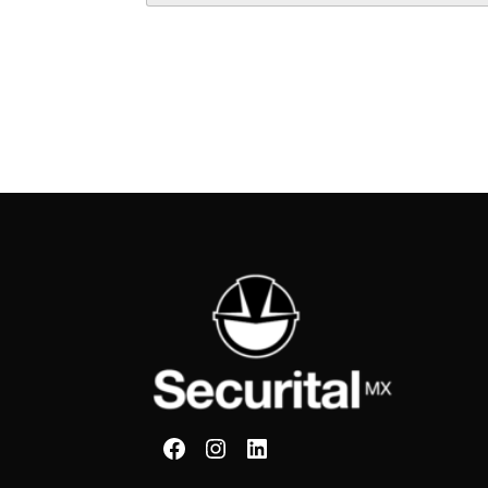
Securital en Facebook
Securital en Instagram
Securital en Linkedin