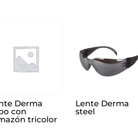
s
nte Derma
Lente Derma
po con
steel
mazón tricolor