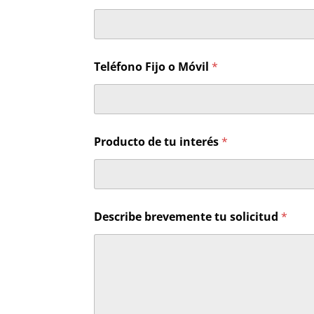
Teléfono Fijo o Móvil
*
*
Producto de tu interés
*
*
d
e
Describe brevemente tu solicitud
*