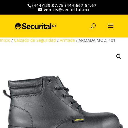
(444)139.07.75 (444)667.54.67
ventas@securital.mx
Búsqueda
de
productos
Inicio
/
Calzado de Seguridad
/
Armada
/ ARMADA MOD. 101