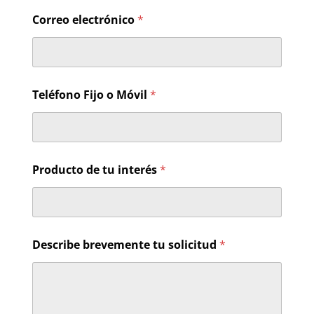
Correo electrónico
*
Teléfono Fijo o Móvil
*
Producto de tu interés
*
s
Describe brevemente tu solicitud
*
o
l
i
c
i