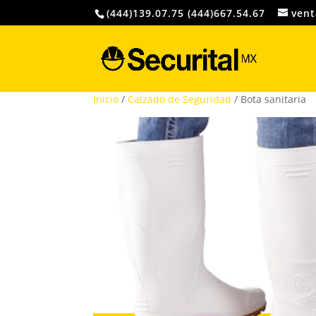
(444)139.07.75 (444)667.54.67
vent
Inicio
/
Calzado de Seguridad
/ Bota sanitaria