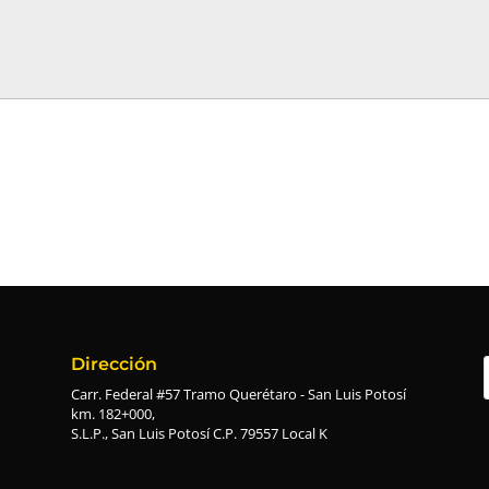
Dirección
Carr. Federal #57 Tramo Querétaro - San Luis Potosí
km. 182+000,
S.L.P., San Luis Potosí C.P. 79557 Local K