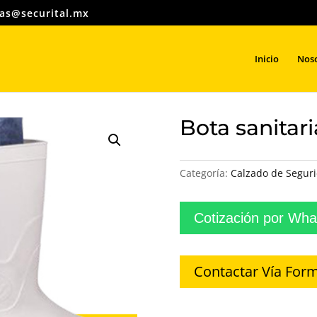
as@securital.mx
Búsqueda
de
productos
Inicio
Nos
Bota sanitari
Categoría:
Calzado de Segur
Cotización por Wh
Contactar Vía Form