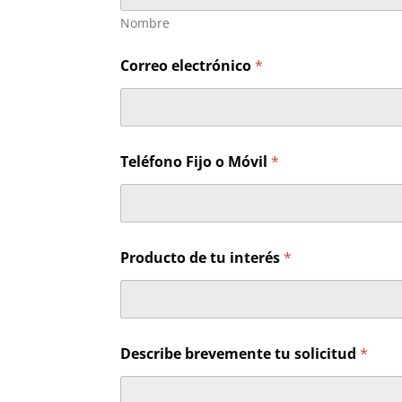
Nombre
Correo electrónico
*
Teléfono Fijo o Móvil
*
Producto de tu interés
*
T
Describe brevemente tu solicitud
*
e
l
é