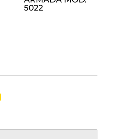
5022
n