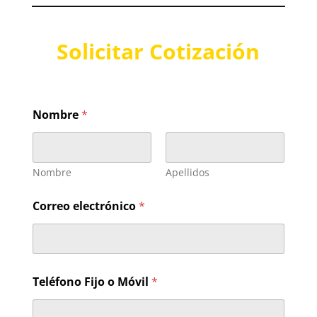
Solicitar Cotización
T
Nombre
*
e
l
é
f
o
Nombre
Apellidos
n
o
Correo electrónico
*
e
l
e
c
t
r
Teléfono Fijo o Móvil
*
ó
n