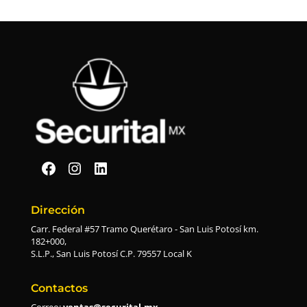
Securital en Facebook
Securital en Instagram
Securital en Linkedin
Dirección
Carr. Federal #57 Tramo Querétaro - San Luis Potosí km.
182+000,
S.L.P., San Luis Potosí C.P. 79557 Local K
Contactos
Correo:
ventas@securital.mx