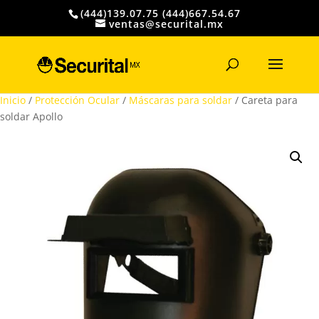
(444)139.07.75 (444)667.54.67
ventas@securital.mx
Búsqueda
de
productos
Inicio
/
Protección Ocular
/
Máscaras para soldar
/ Careta para
soldar Apollo