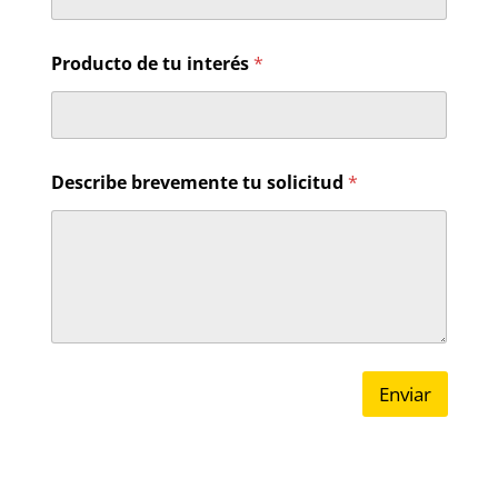
i
c
o
Producto de tu interés
*
Describe brevemente tu solicitud
*
Enviar