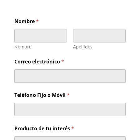
Nombre
*
Nombre
Apellidos
Correo electrónico
*
Teléfono Fijo o Móvil
*
C
Producto de tu interés
*
o
r