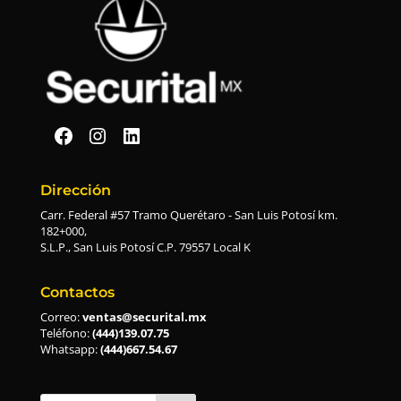
Securital en Facebook
Securital en Instagram
Securital en Linkedin
Dirección
Carr. Federal #57 Tramo Querétaro - San Luis Potosí km.
182+000,
S.L.P., San Luis Potosí C.P. 79557 Local K
Contactos
Correo:
ventas@securital.mx
Teléfono:
(444)139.07.75
Whatsapp:
(444)667.54.67