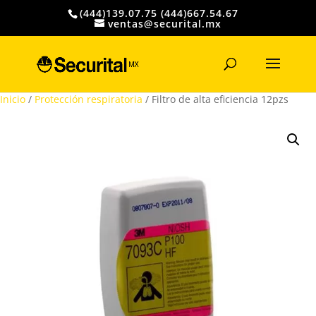
(444)139.07.75 (444)667.54.67
ventas@securital.mx
Búsqueda
de
productos
Inicio
/
Protección respiratoria
/ Filtro de alta eficiencia 12pzs