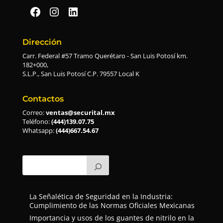
Securital en Facebook
Securital en Instagram
Securital en Linkedin
Dirección
Carr. Federal #57 Tramo Querétaro - San Luis Potosí km.
182+000,
S.L.P., San Luis Potosí C.P. 79557 Local K
Contactos
Correo:
ventas@securital.mx
Teléfono:
(444)139.07.75
Whatsapp:
(444)667.54.67
La Señalética de Seguridad en la Industria:
Cumplimiento de las Normas Oficiales Mexicanas
Importancia y usos de los guantes de nitrilo en la