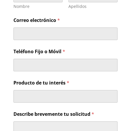
Nombre
Apellidos
Correo electrónico
*
e
Teléfono Fijo o Móvil
*
l
e
c
t
r
ó
Producto de tu interés
*
n
i
c
o
*
P
Describe brevemente tu solicitud
*
r
o
d