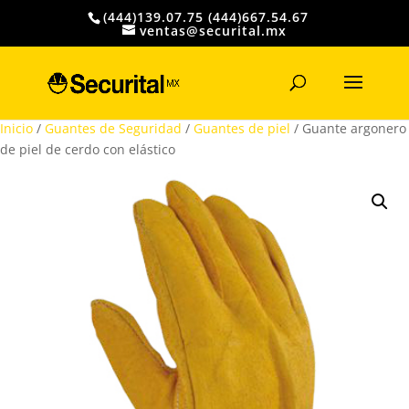
(444)139.07.75 (444)667.54.67
ventas@securital.mx
Búsqueda
de
productos
Inicio
/
Guantes de Seguridad
/
Guantes de piel
/ Guante argonero
de piel de cerdo con elástico