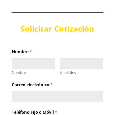
Solicitar Cotización
s
Nombre
*
o
l
i
c
i
Nombre
Apellidos
t
u
Correo electrónico
*
d
C
o
r
r
e
Teléfono Fijo o Móvil
*