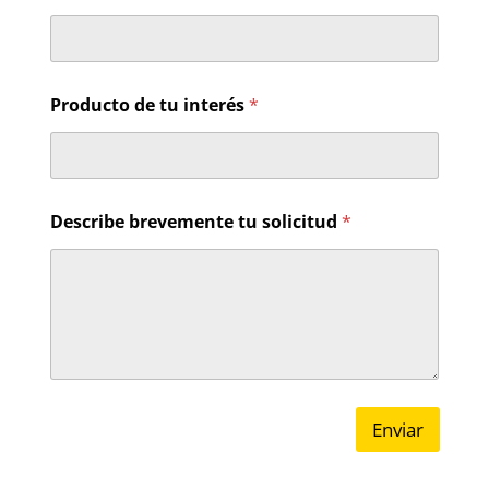
o
*
Producto de tu interés
*
Describe brevemente tu solicitud
*
Enviar