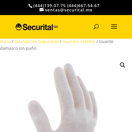
(444)139.07.75 (444)667.54.67
ventas@securital.mx
Búsqueda
de
productos
Inicio
/
Guantes de Seguridad
/
Guantes Textiles
/ Guante
damasco sin puño