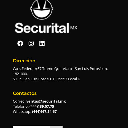
Securital en Facebook
Securital en Instagram
Securital en Linkedin
Dirección
Carr. Federal #57 Tramo Querétaro - San Luis Potosí km.
182+000,
S.L.P., San Luis Potosí C.P. 79557 Local K
Contactos
Correo:
ventas@securital.mx
Teléfono:
(444)139.07.75
Whatsapp:
(444)667.54.67