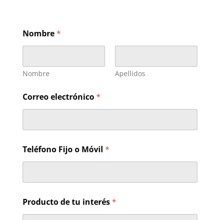
t
Nombre
*
u
e
l
e
c
Nombre
Apellidos
t
r
Correo electrónico
*
ó
n
i
c
o
*
Teléfono Fijo o Móvil
*
Producto de tu interés
*