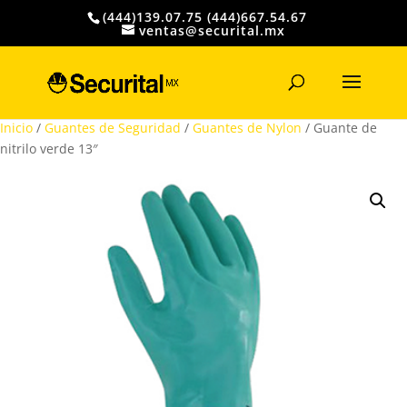
(444)139.07.75 (444)667.54.67
ventas@securital.mx
Búsqueda
de
productos
Inicio
/
Guantes de Seguridad
/
Guantes de Nylon
/ Guante de
nitrilo verde 13″