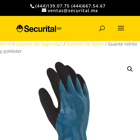
(444)139.07.75 (444)667.54.67
ventas@securital.mx
Búsqueda
de
productos
Inicio
/
Guantes de Seguridad
/
Guantes de Nylon
/ Guante nitrilo
y poliéster