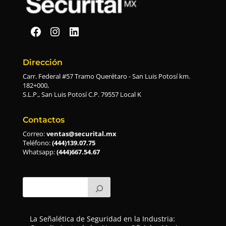
Securital en Facebook
Securital en Instagram
Securital en Linkedin
Dirección
Carr. Federal #57 Tramo Querétaro - San Luis Potosí km.
182+000,
S.L.P., San Luis Potosí C.P. 79557 Local K
Contactos
Correo:
ventas@securital.mx
Teléfono:
(444)139.07.75
Whatsapp:
(444)667.54.67
La Señalética de Seguridad en la Industria: