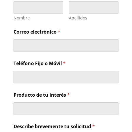
Nombre
Apellidos
Correo electrónico
*
Teléfono Fijo o Móvil
*
M
Producto de tu interés
*
ó
v
i
l
*
*
Describe brevemente tu solicitud
*