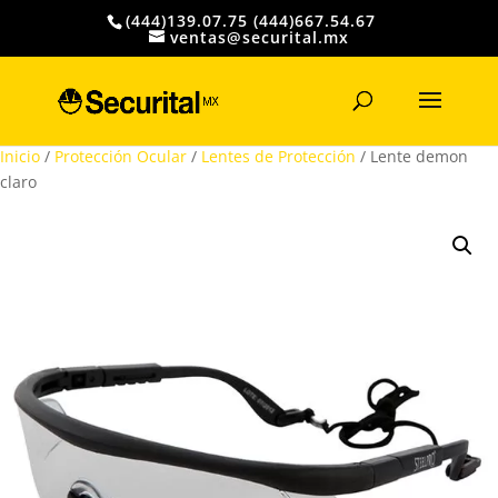
(444)139.07.75 (444)667.54.67
ventas@securital.mx
Búsqueda
de
productos
Inicio
/
Protección Ocular
/
Lentes de Protección
/ Lente demon
claro