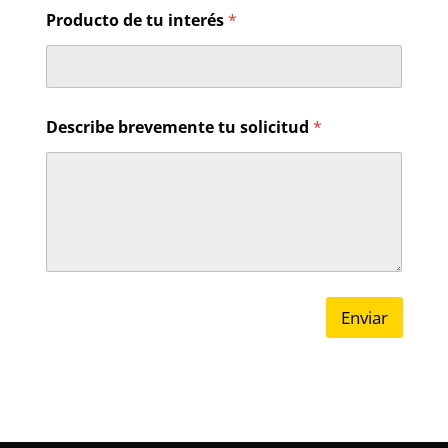
d
Producto de tu interés
*
e
*
d
e
Describe brevemente tu solicitud
*
Enviar