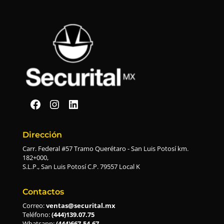
Securital en Facebook
Securital en Instagram
Securital en Linkedin
Dirección
Carr. Federal #57 Tramo Querétaro - San Luis Potosí km.
182+000,
S.L.P., San Luis Potosí C.P. 79557 Local K
Contactos
Correo:
ventas@securital.mx
Teléfono:
(444)139.07.75
Whatsapp:
(444)667.54.67