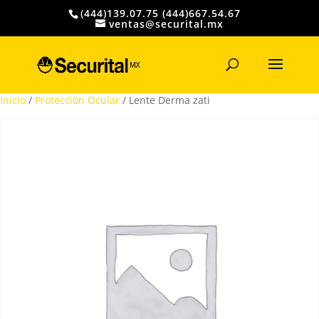
(444)139.07.75 (444)667.54.67
ventas@securital.mx
Búsqueda
de
productos
Inicio
/
Protección Ocular
/ Lente Derma zati