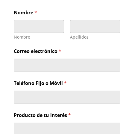
Nombre
*
Nombre
Apellidos
D
Correo electrónico
*
e
s
c
r
i
b
Teléfono Fijo o Móvil
*
e
o
d
e
Producto de tu interés
*