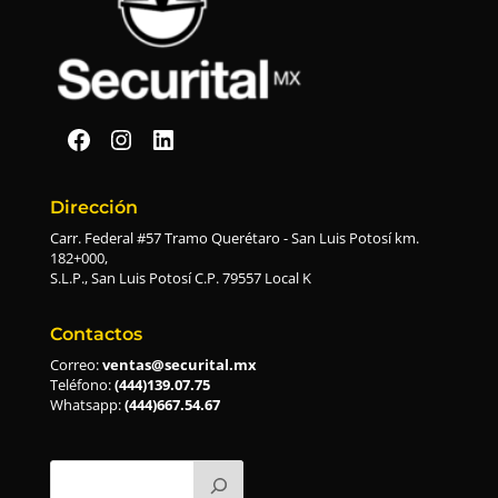
Securital en Facebook
Securital en Instagram
Securital en Linkedin
Dirección
Carr. Federal #57 Tramo Querétaro - San Luis Potosí km.
182+000,
S.L.P., San Luis Potosí C.P. 79557 Local K
Contactos
Correo:
ventas@securital.mx
Teléfono:
(444)139.07.75
Whatsapp:
(444)667.54.67