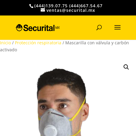
(444)139.07.75 (444)667.54.67
ventas@securital.mx
Búsqueda
de
productos
Inicio
/
Protección respiratoria
/ Mascarilla con válvula y carbón
activado