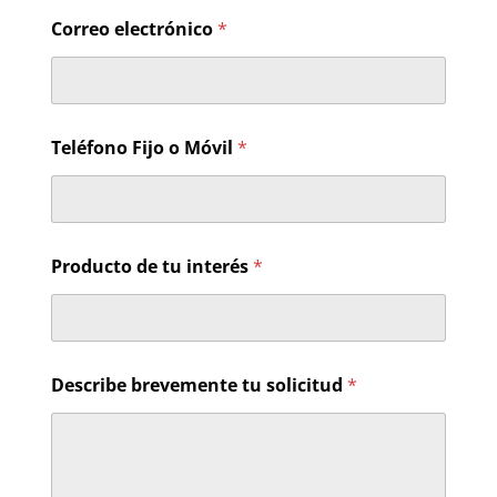
Correo electrónico
*
Teléfono Fijo o Móvil
*
Producto de tu interés
*
o
Describe brevemente tu solicitud
*
s
o
l
i
c
i