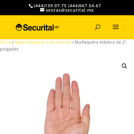
(444)139.07.75 (444)667.54.67
ventas@securital.mx
Búsqueda
de
productos
Inicio
/
Ropa industrial y accesorios
/ Muñequera elástica de 2”
pulgadas