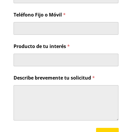
Teléfono Fijo o Móvil
*
Producto de tu interés
*
*
Describe brevemente tu solicitud
*
d
e
o