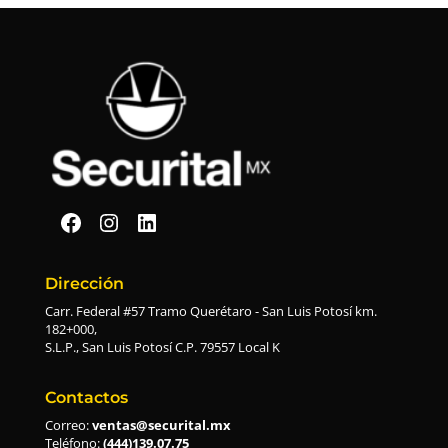
Securital en Facebook
Securital en Instagram
Securital en Linkedin
Dirección
Carr. Federal #57 Tramo Querétaro - San Luis Potosí km.
182+000,
S.L.P., San Luis Potosí C.P. 79557 Local K
Contactos
Correo:
ventas@securital.mx
Teléfono:
(444)139.07.75