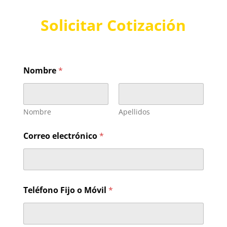
Solicitar Cotización
Nombre
*
Nombre
Apellidos
Correo electrónico
*
i
Teléfono Fijo o Móvil
*
n
t
e
r