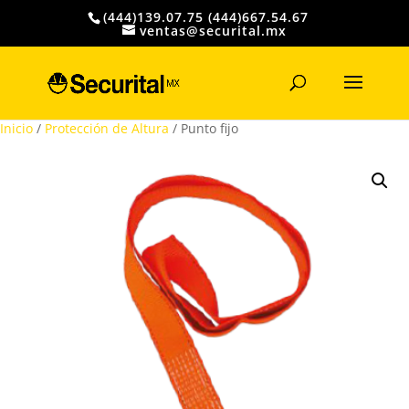
(444)139.07.75 (444)667.54.67
ventas@securital.mx
Búsqueda
de
productos
Inicio
/
Protección de Altura
/ Punto fijo