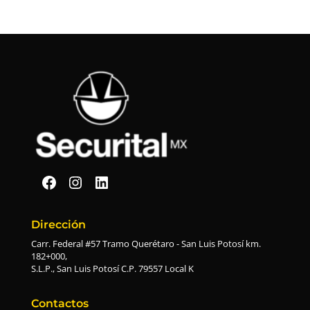
e
n
t
e
*
Securital en Facebook
Securital en Instagram
Securital en Linkedin
Dirección
Carr. Federal #57 Tramo Querétaro - San Luis Potosí km.
182+000,
S.L.P., San Luis Potosí C.P. 79557 Local K
Contactos