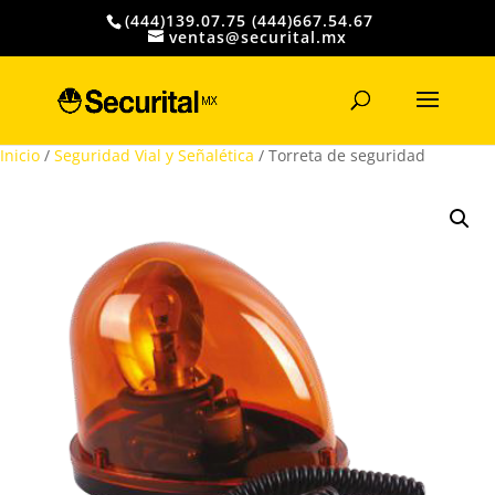
(444)139.07.75 (444)667.54.67
ventas@securital.mx
Búsqueda
de
productos
Inicio
/
Seguridad Vial y Señalética
/ Torreta de seguridad