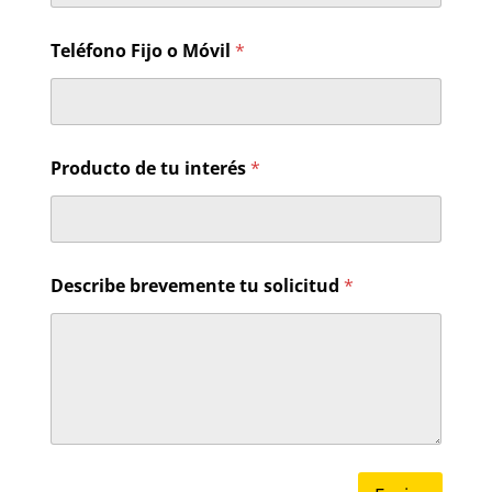
Teléfono Fijo o Móvil
*
Producto de tu interés
*
*
Describe brevemente tu solicitud
*
i
n
t
e
r
é
s