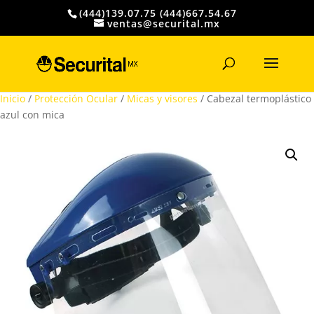
(444)139.07.75 (444)667.54.67
ventas@securital.mx
Búsqueda
de
productos
Inicio
/
Protección Ocular
/
Micas y visores
/ Cabezal termoplástico
azul con mica