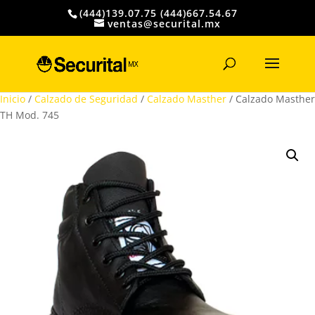
(444)139.07.75 (444)667.54.67
ventas@securital.mx
Búsqueda
de
productos
Inicio
/
Calzado de Seguridad
/
Calzado Masther
/ Calzado Masther
TH Mod. 745