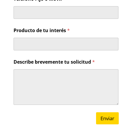
u
d
D
e
s
c
Producto de tu interés
*
r
i
b
e
*
Describe brevemente tu solicitud
*
Enviar