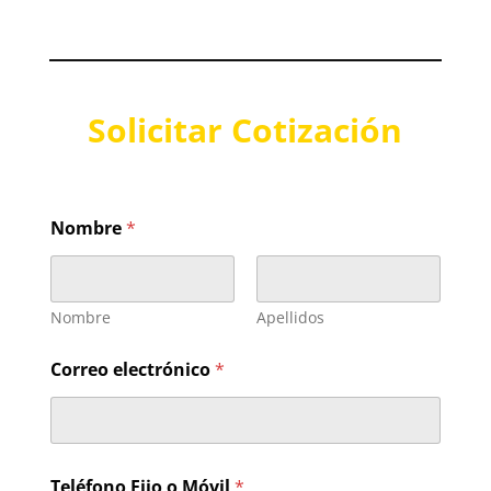
Solicitar Cotización
Nombre
*
Nombre
Apellidos
s
Correo electrónico
*
o
l
i
c
i
t
Teléfono Fijo o Móvil
*