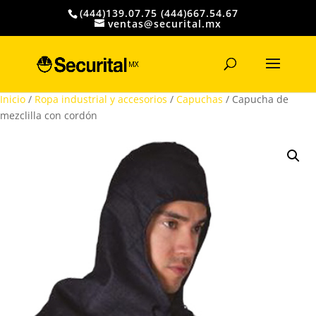
(444)139.07.75 (444)667.54.67
ventas@securital.mx
Búsqueda
de
productos
Inicio
/
Ropa industrial y accesorios
/
Capuchas
/ Capucha de
mezclilla con cordón