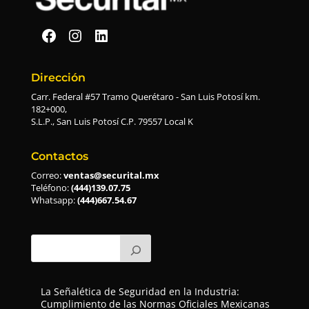
Securital en Facebook
Securital en Instagram
Securital en Linkedin
Dirección
Carr. Federal #57 Tramo Querétaro - San Luis Potosí km.
182+000,
S.L.P., San Luis Potosí C.P. 79557 Local K
Contactos
Correo:
ventas@securital.mx
Teléfono:
(444)139.07.75
Whatsapp:
(444)667.54.67
La Señalética de Seguridad en la Industria:
Cumplimiento de las Normas Oficiales Mexicanas