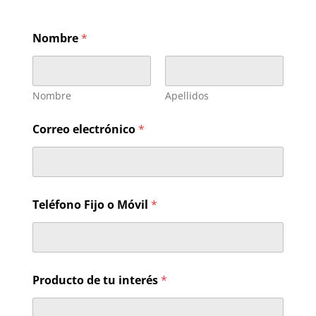
Nombre
*
Nombre
Apellidos
Correo electrónico
*
M
Teléfono Fijo o Móvil
*
ó
v
i
l
t
u
Producto de tu interés
*
o