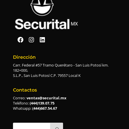
Securital en Facebook
Securital en Instagram
Securital en Linkedin
Dirección
Carr. Federal #57 Tramo Querétaro - San Luis Potosí km.
182+000,
S.L.P., San Luis Potosí C.P. 79557 Local K
Contactos
Correo:
ventas@securital.mx
Teléfono:
(444)139.07.75
Whatsapp:
(444)667.54.67