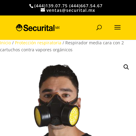
(444)139.07.75 (444)667.54.67
ventas@securital.mx
Búsqueda
de
productos
Inicio
/
Protección respiratoria
/ Respirador media cara con 2
cartuchos contra vapores orgánicos