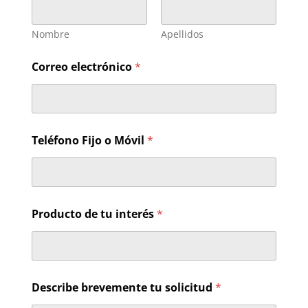
Nombre
Apellidos
Correo electrónico
*
Teléfono Fijo o Móvil
*
s
Producto de tu interés
*
o
l
i
c
i
t
Describe brevemente tu solicitud
*
u