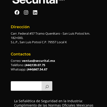
Securital en Facebook
Securital en Instagram
Securital en Linkedin
Dirección
Carr. Federal #57 Tramo Querétaro - San Luis Potosí km.
182+000,
S.L.P., San Luis Potosí C.P. 79557 Local K
Contactos
Correo:
ventas@securital.mx
Teléfono:
(444)139.07.75
Whatsapp:
(444)667.54.67
La Señalética de Seguridad en la Industria:
Cumplimiento de las Normas Oficiales Mexicanas