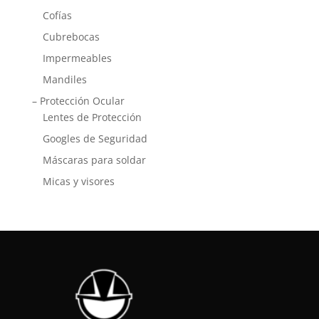
Cofías
Cubrebocas
Impermeables
Mandiles
– Protección Ocular
Lentes de Protección
Googles de Seguridad
Máscaras para soldar
Micas y visores