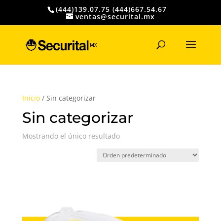
(444)139.07.75 (444)667.54.67
ventas@securital.mx
Búsqueda
de
productos
Inicio
/ Sin categorizar
Sin categorizar
Mostrando el único resultado