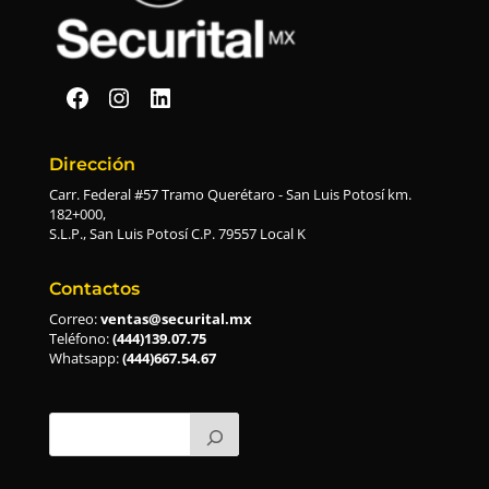
Securital en Facebook
Securital en Instagram
Securital en Linkedin
Dirección
Carr. Federal #57 Tramo Querétaro - San Luis Potosí km.
182+000,
S.L.P., San Luis Potosí C.P. 79557 Local K
Contactos
Correo:
ventas@securital.mx
Teléfono:
(444)139.07.75
Whatsapp:
(444)667.54.67