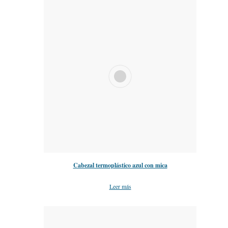
Cabezal termoplástico azul con mica
Leer más