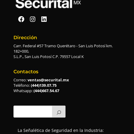
Securital en Facebook
Securital en Instagram
Securital en Linkedin
Dirección
Carr. Federal #57 Tramo Querétaro - San Luis Potosí km.
182+000,
S.L.P., San Luis Potosí C.P. 79557 Local K
Contactos
Correo:
ventas@securital.mx
Teléfono:
(444)139.07.75
Whatsapp:
(444)667.54.67
La Señalética de Seguridad en la Industria: