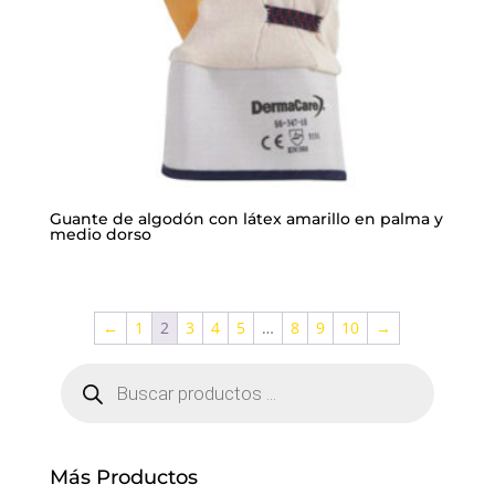
Guante de algodón con látex amarillo en palma y
medio dorso
←
1
2
3
4
5
…
8
9
10
→
Búsqueda
de
productos
Más Productos