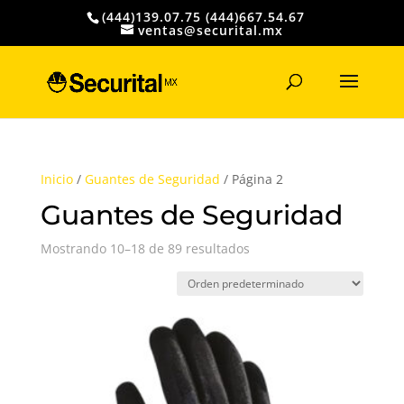
(444)139.07.75 (444)667.54.67
ventas@securital.mx
Búsqueda
de
productos
Inicio
/
Guantes de Seguridad
/ Página 2
Guantes de Seguridad
Mostrando 10–18 de 89 resultados